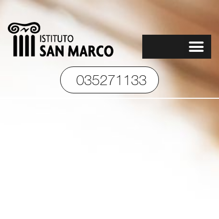
035271133